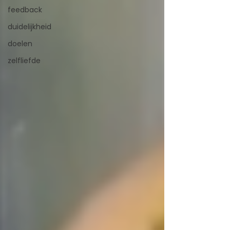
feedback
duidelijkheid
doelen
zelfliefde