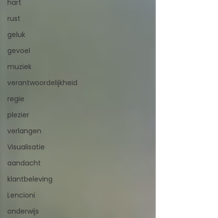
hart
rust
geluk
gevoel
muziek
verantwoordelijkheid
regie
plezier
verlangen
Visualisatie
aandacht
klantbeleving
Lencioni
onderwijs