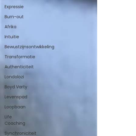
Expressie
Burn-out
Afrika
Intuitie
Bewustzijnsontwikkeling
Transformatie
Authenticiteit
Londolozi
Boyd Varty
Levenspad
Loopbaan
Life
Coaching
Synchroniciteit