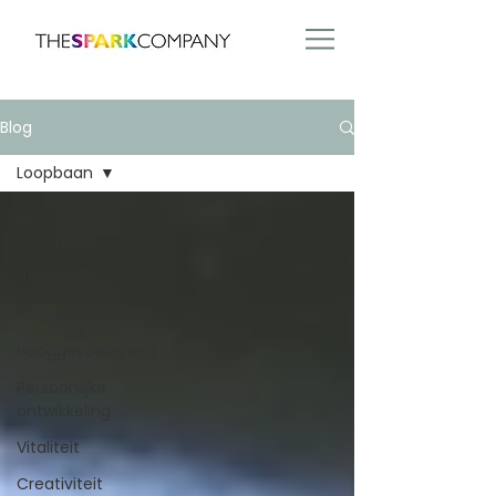
Blog
Loopbaan
Alle
berichten
HSP
Hoogsensitiviteit
Hooggevoeligheid
Persoonlijke
ontwikkeling
Vitaliteit
Creativiteit