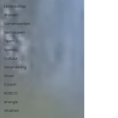
Leiderschap
Wolven
Samenwerken
Vertrouwen
Team
Spelen
Cultuur
Verandering
Groei
Coach
NOBCO
energie
Vitaliteit