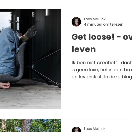
Loes Meijlink
4 minuten om te lezen
Get loose! - over creatief
leven
Ik ben niet creatief”… dach
is geen luxe, het is een b
en levenslust. In deze blog
creatieve vuur opnieuw aan
criticus temt en ruimte m
experimenteren in
Loes Meijlink