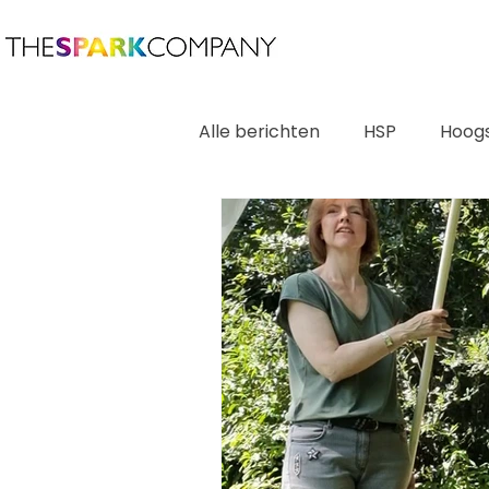
Alle berichten
HSP
Hoogs
Creativiteit
Expressie
Transformatie
Authentic
Life Coaching
Synchronic
Team
Spelen
Cultu