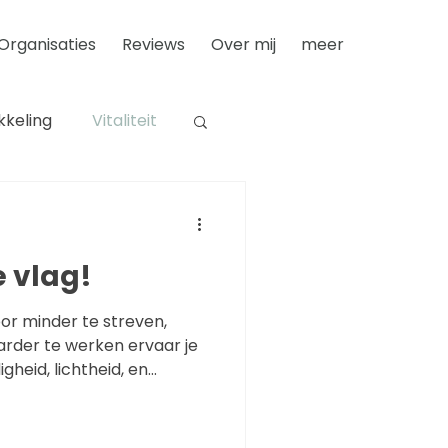
Organisaties
Reviews
Over mij
meer
kkeling
Vitaliteit
keling
e vlag!
Loopbaan
arder te werken ervaar je
Vertrouwen
heid, lichtheid, en
ijze.