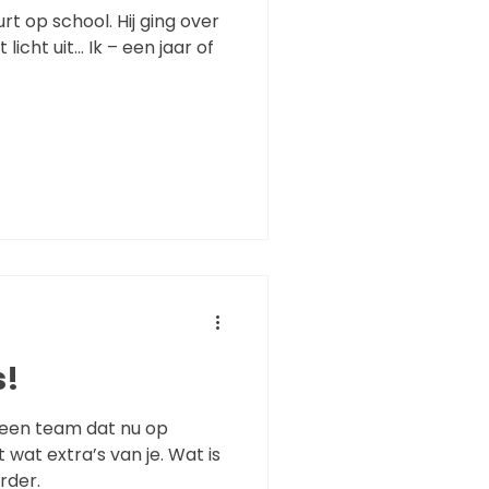
rt op school. Hij ging over
icht uit... Ik – een jaar of
s!
n een team dat nu op
wat extra’s van je. Wat is
erder.