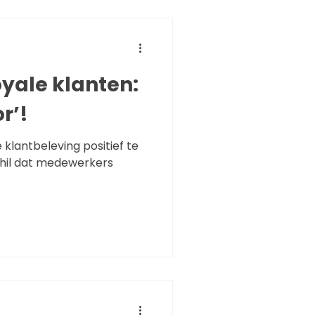
oyale klanten:
r’!
klantbeleving positief te
chil dat medewerkers