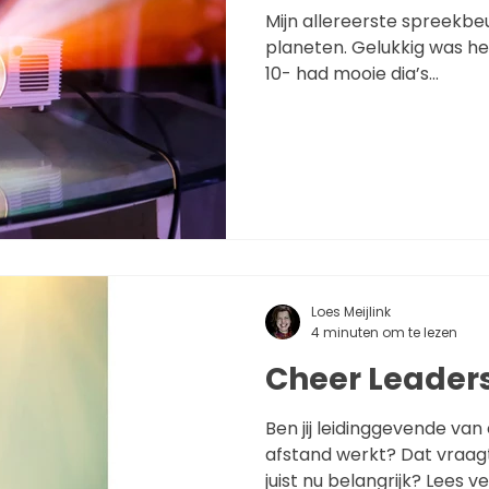
Mijn allereerste spreekbeu
planeten. Gelukkig was het l
10- had mooie dia’s...
Loes Meijlink
4 minuten om te lezen
Cheer Leader
Ben jij leidinggevende va
afstand werkt? Dat vraagt 
juist nu belangrijk? Lees v