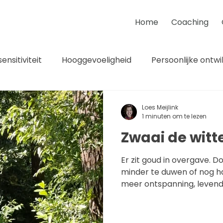
Home
Coaching
ensitiviteit
Hooggevoeligheid
Persoonlijke ontwi
Burn-out
Afrika
Intuitie
Bewustzijnsontwik
Loes Meijlink
1 minuten om te lezen
Zwaai de witt
iteit
Londolozi
Boyd Varty
Levenspad
Er zit goud in overgave. Door minder te streven,
minder te duwen of nog h
iteit
Leiderschap
Wolven
Samenwerken
meer ontspanning, levendig
contact met je innerlijke w
ur
Verandering
Groei
Coach
NOBCO