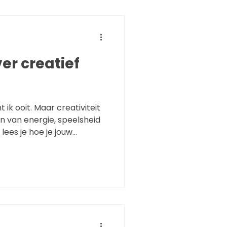
t ik ooit. Maar creativiteit
ron van energie, speelsheid
 lees je hoe je jouw
wakkert, je innerlijke
aakt voor expressie en
 werk én leven.