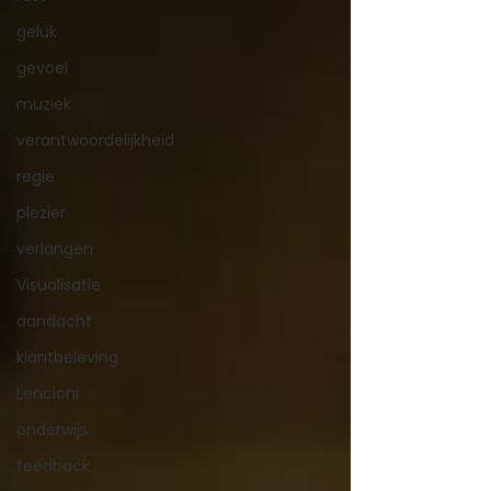
geluk
gevoel
muziek
verantwoordelijkheid
regie
plezier
verlangen
Visualisatie
aandacht
klantbeleving
Lencioni
onderwijs
feedback