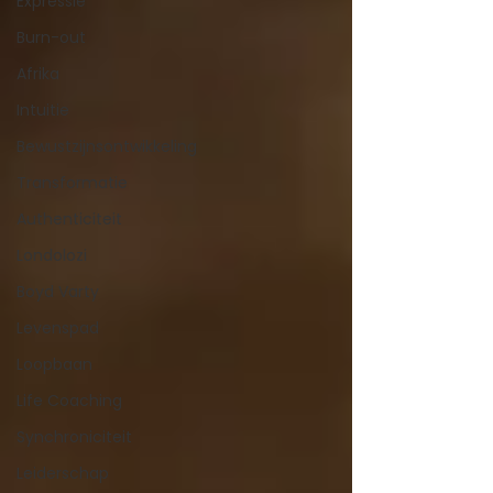
Expressie
Burn-out
Afrika
Intuitie
Bewustzijnsontwikkeling
Transformatie
Authenticiteit
Londolozi
Boyd Varty
Levenspad
Loopbaan
Life Coaching
Synchroniciteit
Leiderschap