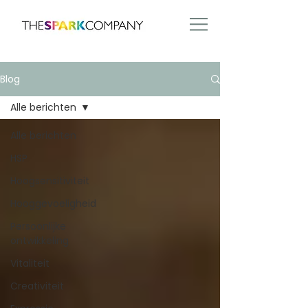
Blog
Alle berichten
Alle berichten
HSP
Hoogsensitiviteit
Hooggevoeligheid
Persoonlijke
ontwikkeling
Vitaliteit
Creativiteit