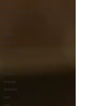
Wolven
Samenwerken
Vertrouwen
Team
Spelen
Cultuur
Verandering
Groei
Coach
NOBCO
energie
Vitaliteit
hart
rust