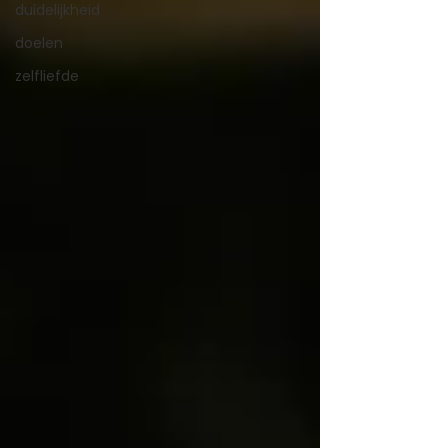
duidelijkheid
doelen
zelfliefde